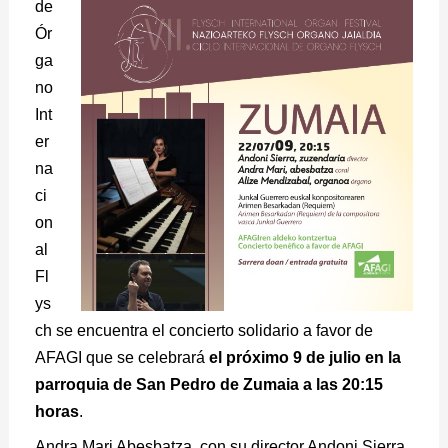
de
Ór
ga
no
Int
er
na
ci
on
al
Fl
ys
ch
se encuentra el concierto solidario a favor de
AFAGI que se celebrará
el próximo 9 de julio en la
parroquia de San Pedro de Zumaia a las 20:15
horas
.
Andra Mari Abesbatza, con su director Andoni Sierra,