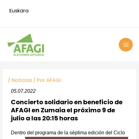
Ir
Euskara
al
contenido
MAI
ME
Navegación
de
/
Noticias
/ Por
AFAGI
entradas
05.07.2022
Concierto solidario en beneficio de
AFAGI en Zumaia el próximo 9 de
julio a las 20:15 horas
Dentro del programa de
la séptima edición del Ciclo