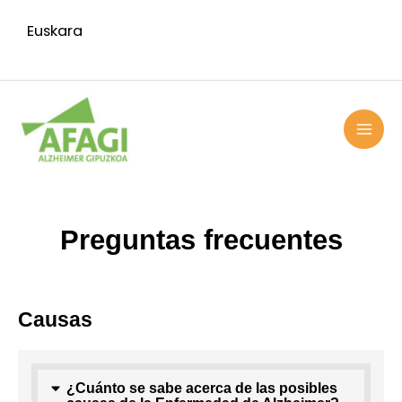
Ir
Euskara
al
contenido
MAI
ME
Preguntas frecuentes
Causas
¿Cuánto se sabe acerca de las posibles