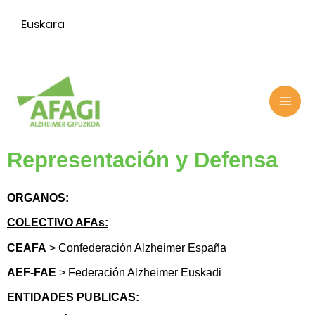
Ir
Euskara
al
contenido
MAI
ME
Representación y Defensa
ORGANOS:
COLECTIVO AFAs:
CEAFA
> Confederación Alzheimer España
AEF-FAE
> Federación Alzheimer Euskadi
ENTIDADES PUBLICAS: