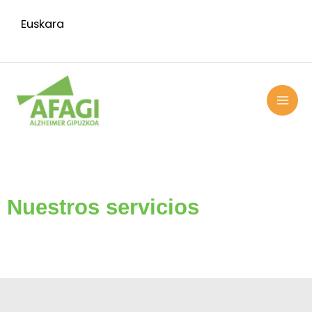
Ir
Euskara
al
contenido
MAI
ME
Nuestros servicios