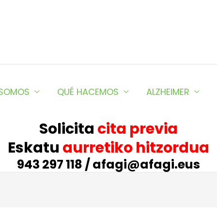
 SOMOS
QUÉ HACEMOS
ALZHEIMER
Solicita
cita previa
Eskatu
aurretiko hitzordua
943 297 118 / afagi@afagi.eus