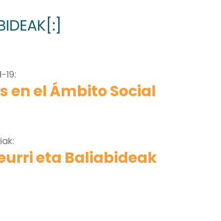
BIDEAK[:]
-19:
 en el Ámbito Social
iak:
urri eta Baliabideak