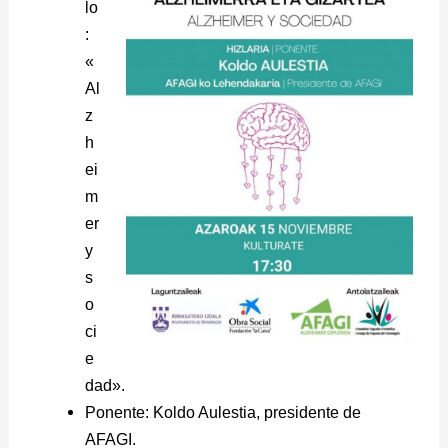
lo
:
«
Al
z
h
ei
m
er
y
s
o
ci
e
dad».
Ponente: Koldo Aulestia, presidente de
AFAGI.