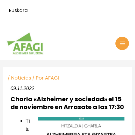
Ir
Euskara
al
contenido
MAI
ME
Navegación
de
/
Noticias
/ Por
AFAGI
entradas
09.11.2022
Charla «Alzheimer y sociedad» el 15
de noviembre en Arrasate a las 17:30
Tí
tu