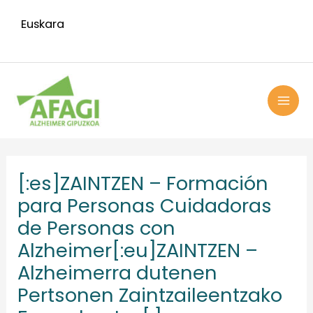
Ir
Euskara
al
contenido
MAI
ME
Navegación
de
[:es]ZAINTZEN – Formación
entradas
para Personas Cuidadoras
de Personas con
Alzheimer[:eu]ZAINTZEN –
Alzheimerra dutenen
Pertsonen Zaintzaileentzako