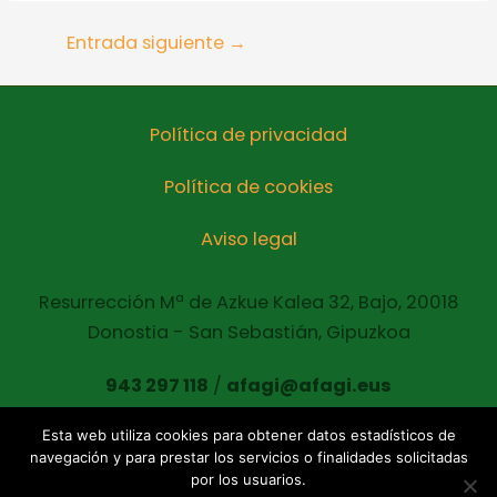
Entrada siguiente
→
Política de privacidad
Política de cookies
Aviso legal
Resurrección Mª de Azkue Kalea 32, Bajo, 20018
Donostia - San Sebastián, Gipuzkoa
943 297 118
/
afagi@afagi.eus
Esta web utiliza cookies para obtener datos estadísticos de
navegación y para prestar los servicios o finalidades solicitadas
Copyright © 2021 AFAGI Todos los derechos
por los usuarios.