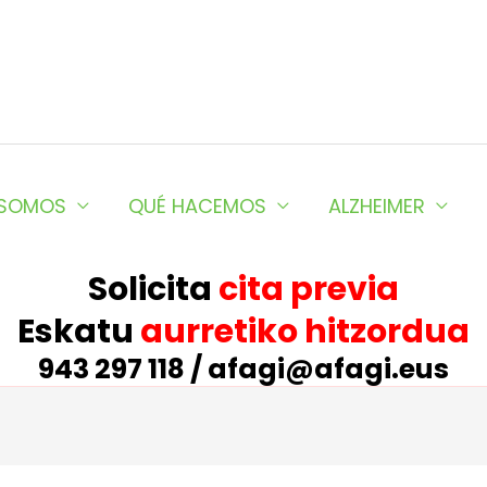
 SOMOS
QUÉ HACEMOS
ALZHEIMER
Solicita
cita previa
Eskatu
aurretiko hitzordua
943 297 118 / afagi@afagi.eus