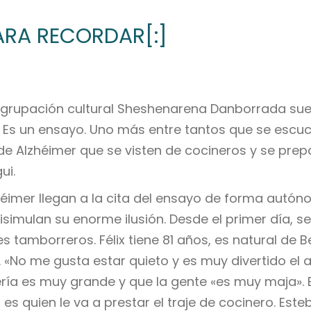
ARA RECORDAR[:]
 agrupación cultural Sheshenarena Danborrada su
é. Es un ensayo. Uno más entre tantos que se escuc
e Alzhéimer que se visten de cocineros y se prepar
ui.
héimer llegan a la cita del ensayo de forma autóno
simulan su enorme ilusión. Desde el primer día, se
 tamborreros. Félix tiene 81 años, es natural de B
No me gusta estar quieto y es muy divertido el a
ría es muy grande y que la gente «es muy maja». E
 es quien le va a prestar el traje de cocinero. E