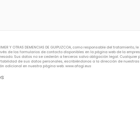
MER Y OTRAS DEMENCIAS DE GUIPUZCOA, como responsable del tratamiento, le i
és de los formularios de contacto disponibles en la página web de la empresa 
eresado. Sus datos no se cederán a terceros salvo obligación legal. Cualquier pe
ortabilidad de sus datos personales, escribiéndonos a la dirección de nuestras
ión adicional en nuestra página web. www.afagi.eus
os