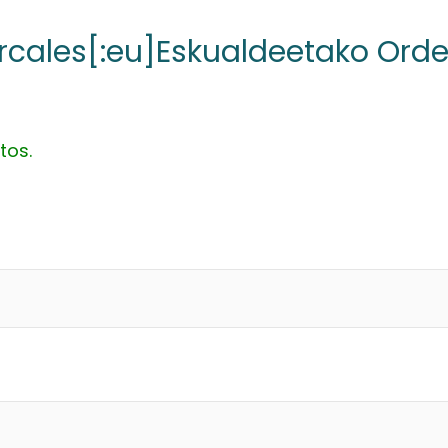
cales[:eu]Eskualdeetako Ordez
tos.