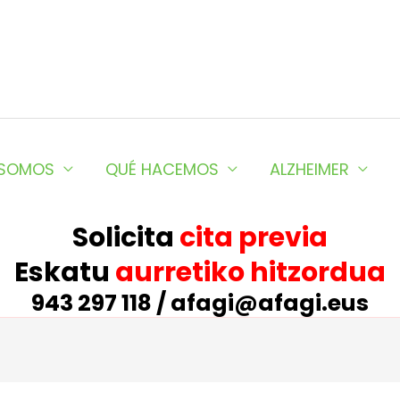
 SOMOS
QUÉ HACEMOS
ALZHEIMER
Solicita
cita previa
Eskatu
aurretiko hitzordua
943 297 118 / afagi@afagi.eus