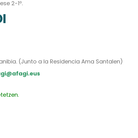
ese 2-1º.
I
rdanibia. (Junto a la Residencia Ama Santalen)
fagi@afagi.eus
tetzen.