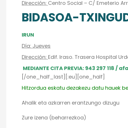
Dirección:
Centro Social – C/ Emeterio Arr
BIDASOA-TXINGUD
IRUN
Día: Jueves
Dirección:
Edif. Iraso. Trasera Hospital U
MEDIANTE CITA PREVIA: 943 297 118 / a
[/one_half_last][:eu][one_half]
Hitzordua eskatu dezakezu datu hauek be
Ahalik eta azkarren erantzungo dizugu
Zure izena (beharrezkoa)