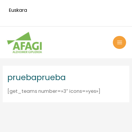
Ir
Euskara
al
contenido
MAI
ME
prueba
prueba
[get_teams number=»3″ icons=»yes»]