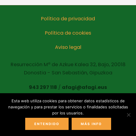
Política de privacidad
Política de cookies
Aviso legal
Resurrección Mª de Azkue Kalea 32, Bajo, 20018
Donostia - San Sebastián, Gipuzkoa
943 297 118
/
afagi@afagi.eus
Esta web utiliza cookies para obtener datos estadísticos de
navegación y para prestar los servicios o finalidades solicitadas
Copyright © 2021 AFAGI Todos los derechos
por los usuarios.
reservados
ENTENDIDO
MÁS INFO