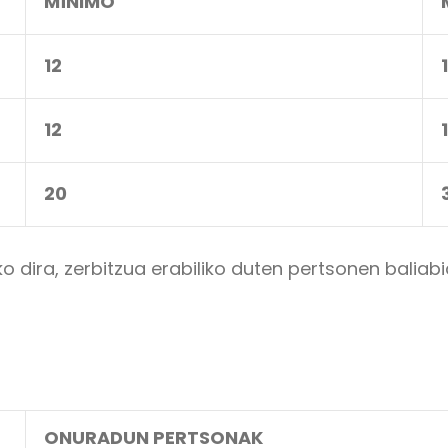
MÍNIMO
12
12
20
dira, zerbitzua erabiliko duten pertsonen baliab
ONURADUN PERTSONAK