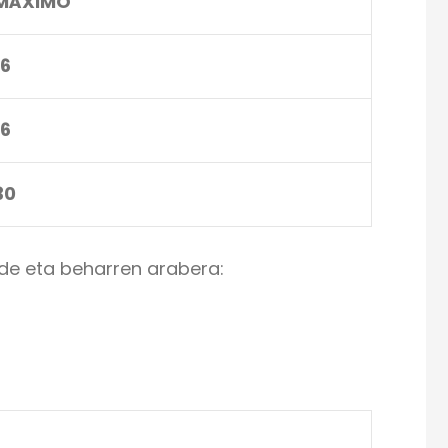
MÁXIMO
16
16
30
ide eta beharren arabera: