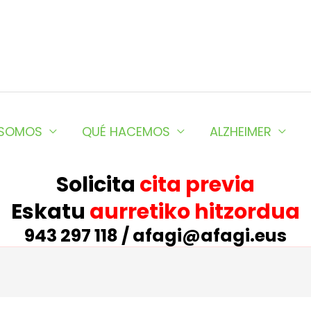
 SOMOS
QUÉ HACEMOS
ALZHEIMER
Solicita
cita previa
Eskatu
aurretiko hitzordua
943 297 118 / afagi@afagi.eus