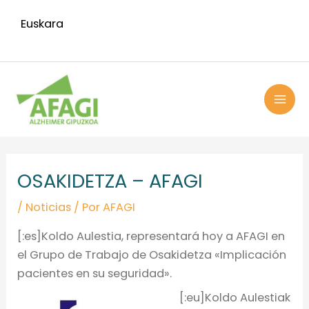
Ir
Euskara
al
contenido
MAI
ME
Navegación
de
OSAKIDETZA – AFAGI
entradas
/
Noticias
/ Por
AFAGI
[:es]Koldo Aulestia, representará hoy a AFAGI en
el Grupo de Trabajo de Osakidetza «Implicación
pacientes en su seguridad».
[:eu]Koldo Aulestiak