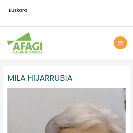
Ir
Euskara
al
contenido
MAI
ME
MILA HIJARRUBIA