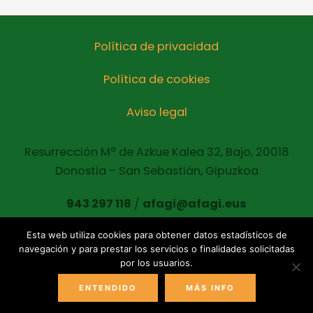
Política de privacidad
Política de cookies
Aviso legal
Resurrección Mª de Azkue Kalea 32, Bajo, 20018
Donostia - San Sebastián, Gipuzkoa
943 297 118
/
afagi@afagi.eus
Esta web utiliza cookies para obtener datos estadísticos de
navegación y para prestar los servicios o finalidades solicitadas
Copyright © 2021 AFAGI Todos los derechos
por los usuarios.
reservados
ENTENDIDO
MÁS INFO