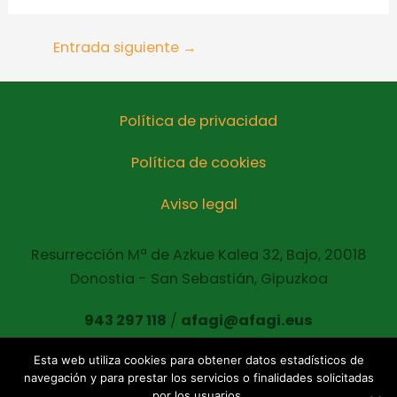
Entrada siguiente
→
Política de privacidad
Política de cookies
Aviso legal
Resurrección Mª de Azkue Kalea 32, Bajo, 20018
Donostia - San Sebastián, Gipuzkoa
943 297 118
/
afagi@afagi.eus
Esta web utiliza cookies para obtener datos estadísticos de
navegación y para prestar los servicios o finalidades solicitadas
Copyright © 2021 AFAGI Todos los derechos
por los usuarios.