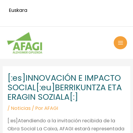
Ir
Euskara
al
contenido
MAI
ME
Navegación
de
[:es]INNOVACIÓN E IMPACTO
entradas
SOCIAL[:eu]BERRIKUNTZA ETA
ERAGIN SOZIALA[:]
/
Noticias
/ Por
AFAGI
[:es]Atendiendo a la invitación recibida de la
Obra Social La Caixa, AFAGI estará representada