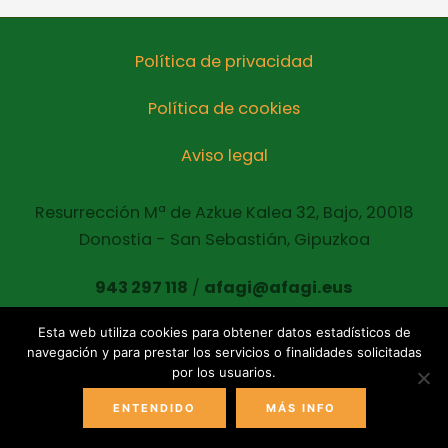
Política de privacidad
Política de cookies
Aviso legal
Resurrección Mª de Azkue Kalea 32, Bajo, 20018
Donostia - San Sebastián, Gipuzkoa
943 297 118
/
afagi@afagi.eus
Esta web utiliza cookies para obtener datos estadísticos de
navegación y para prestar los servicios o finalidades solicitadas
Copyright © 2021 AFAGI Todos los derechos
por los usuarios.
reservados
ENTENDIDO
MÁS INFO