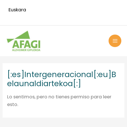
Ir
Euskara
al
contenido
MAI
ME
[:es]Intergeneracional[:eu]B
elaunaldiartekoa[:]
Lo sentimos, pero no tienes permiso para leer
esto.