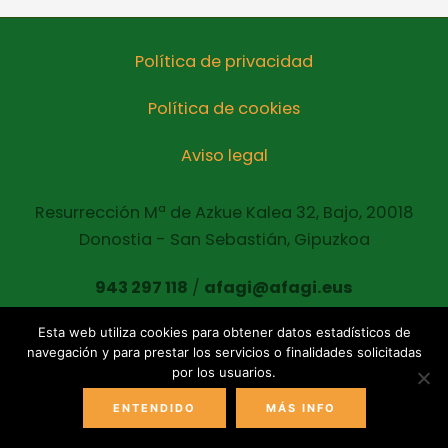
Política de privacidad
Política de cookies
Aviso legal
Resurrección Mª de Azkue Kalea 32, Bajo, 20018
Donostia - San Sebastián, Gipuzkoa
943 297 118
/
afagi@afagi.eus
Esta web utiliza cookies para obtener datos estadísticos de
navegación y para prestar los servicios o finalidades solicitadas
Copyright © 2021 AFAGI Todos los derechos
por los usuarios.
reservados
ENTENDIDO
MÁS INFO