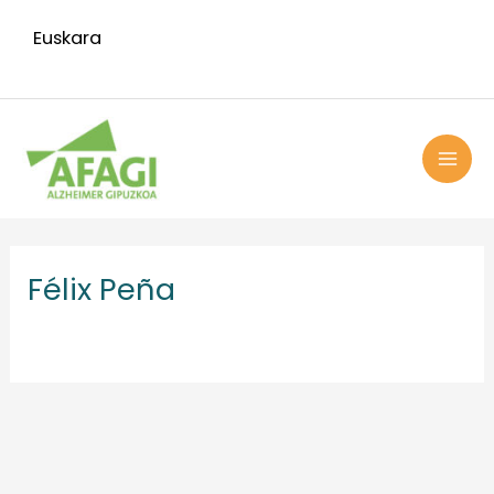
Ir
Euskara
al
contenido
MAI
ME
Félix Peña