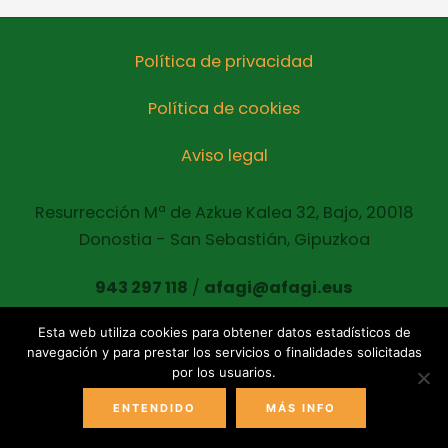
Política de privacidad
Política de cookies
Aviso legal
Resurrección Mª de Azkue Kalea 32, Bajo, 20018
Donostia - San Sebastián, Gipuzkoa
943 297 118
/
afagi@afagi.eus
Esta web utiliza cookies para obtener datos estadísticos de
navegación y para prestar los servicios o finalidades solicitadas
Copyright © 2021 AFAGI Todos los derechos
por los usuarios.
reservados
ENTENDIDO
MÁS INFO