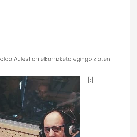
o Aulestiari elkarrizketa egingo zioten
[:]