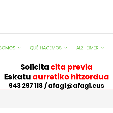
 SOMOS
QUÉ HACEMOS
ALZHEIMER
Solicita
cita previa
Eskatu
aurretiko hitzordua
943 297 118 / afagi@afagi.eus