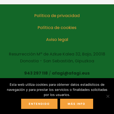
Política de privacidad
Política de cookies
Aviso legal
Resurrección Mª de Azkue Kalea 32, Bajo, 20018
Donostia - San Sebastián, Gipuzkoa
943 297 118
/
afagi@afagi.eus
Esta web utiliza cookies para obtener datos estadísticos de
navegación y para prestar los servicios o finalidades solicitadas
Copyright © 2021 AFAGI Todos los derechos
por los usuarios.
reservados
ENTENDIDO
MÁS INFO