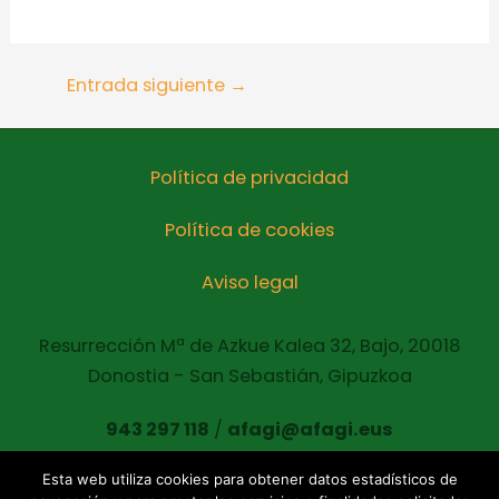
Entrada siguiente
→
Política de privacidad
Política de cookies
Aviso legal
Resurrección Mª de Azkue Kalea 32, Bajo, 20018
Donostia - San Sebastián, Gipuzkoa
943 297 118
/
afagi@afagi.eus
Esta web utiliza cookies para obtener datos estadísticos de