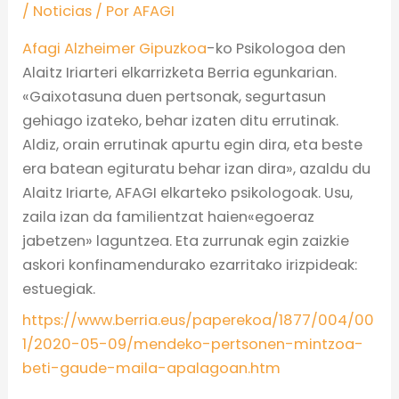
/
Noticias
/ Por
AFAGI
Afagi Alzheimer Gipuzkoa
-ko Psikologoa den
Alaitz Iriarteri elkarrizketa Berria egunkarian.
«Gaixotasuna duen pertsonak, segurtasun
gehiago izateko, behar izaten ditu errutinak.
Aldiz, orain errutinak apurtu egin dira, eta beste
era batean egituratu behar izan dira», azaldu du
Alaitz Iriarte, AFAGI elkarteko psikologoak. Usu,
zaila izan da familientzat haien«egoeraz
jabetzen» laguntzea. Eta zurrunak egin zaizkie
askori konfinamendurako ezarritako irizpideak:
estuegiak.
https://www.berria.eus/paperekoa/1877/004/00
1/2020-05-09/mendeko-pertsonen-mintzoa-
beti-gaude-maila-apalagoan.htm