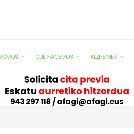
 SOMOS
QUÉ HACEMOS
ALZHEIMER
Solicita
cita previa
Eskatu
aurretiko hitzordua
943 297 118 / afagi@afagi.eus