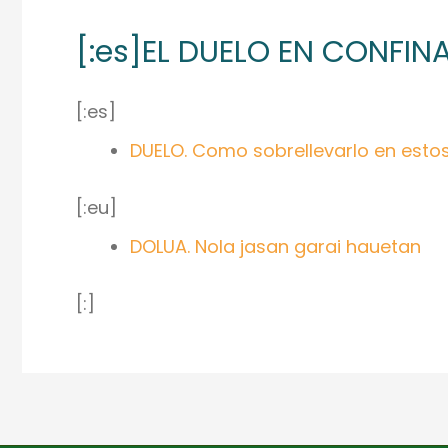
[:es]EL DUELO EN CONFI
[:es]
DUELO. Como sobrellevarlo en est
[:eu]
DOLUA. Nola jasan garai hauetan
[:]