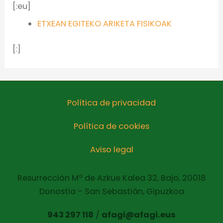
[:eu]
ETXEAN EGITEKO ARIKETA FISIKOAK
[:]
Política de privacidad
Política de cookies
Aviso legal
Resurrección Mª de Azkue Kalea 32, Bajo, 20018
Donostia - San Sebastián, Gipuzkoa
943 297 118
/
afagi@afagi.eus