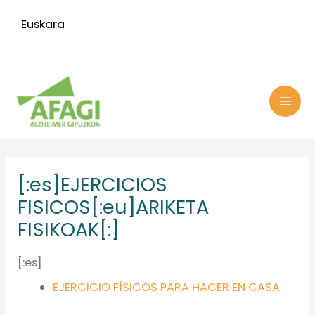
Ir
Euskara
al
contenido
MAI
ME
[:es]EJERCICIOS
FISICOS[:eu]ARIKETA
FISIKOAK[:]
[:es]
EJERCICIO FÍSICOS PARA HACER EN CASA