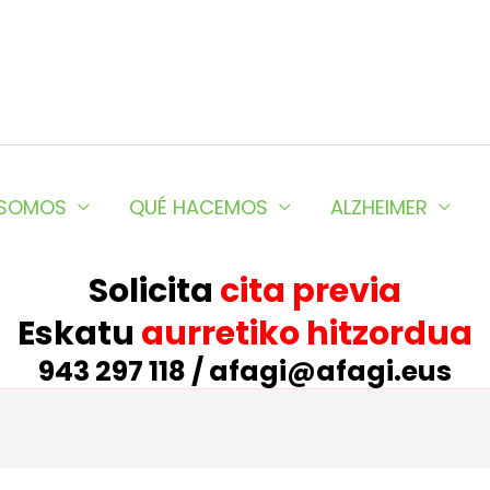
 SOMOS
QUÉ HACEMOS
ALZHEIMER
Solicita
cita previa
Eskatu
aurretiko hitzordua
943 297 118 / afagi@afagi.eus