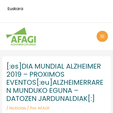
Ir
Euskara
al
contenido
MAI
ME
Navegación
de
[:es]DIA MUNDIAL ALZHEIMER
entradas
2019 – PROXIMOS
EVENTOS[:eu]ALZHEIMERRARE
N MUNDUKO EGUNA –
DATOZEN JARDUNALDIAK[:]
/
Noticias
/ Por
AFAGI