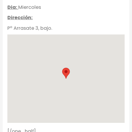
Dia:
Miercoles
Dirección:
Pº Arrasate 3, bajo.
[/one_half]