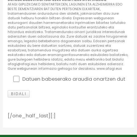
AFAGI GIPUZKOAKO SENITARTEKOEN, LAGUNEN ETA ALZHEIMERRA EDO
BESTE DEMENTZIAREN BAT DUTEN PERTSONEN ELKARTEAK,
tratamenduaren arduraduna den aldetik, jakinarazten dizu zure
datuak helburu honekin biltzen direla: Enpresaren webgunean
eskuragarri dauden harremanetarako inprimakien bitartez lortutako
datu pertsonalak biltzea, egindako kontsultei erantzuteko eta
hitzordua eskatzeko. Tratamendurako oinarri juridikoa interesdunak
adierazten duen adostasuna da. Zure datuak ez zaizkie hirugarrenei
emango, legezko betebeharra dagoenean salbu. Edozein pertsonak
eskubidea du bere datuetan sartzea, datuak zuzentzea eta
ezabatzea, tratamendua mugatzea eta datuen aurka agertzea
eskatzeko edo datuen eramangarritasunerako eskubidea baliatzeko,
gure bulegoen helbidera idatziz, edota mezu elektroniko bat bidaliz
afagi@afagi.eus helbidera, baliatu nahi duen eskubidea adieraziz.
Gure webgunean informazio gehiago lor dezakezu. www.afagi.eus
Datuen babeserako araudia onartzen dut
[/one_half_last][:]