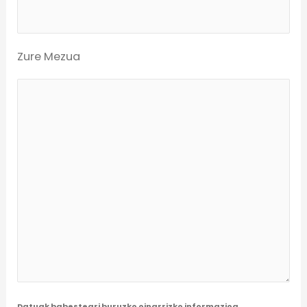
Zure Mezua
Datuak babesteari buruzko oinarrizko informazioa