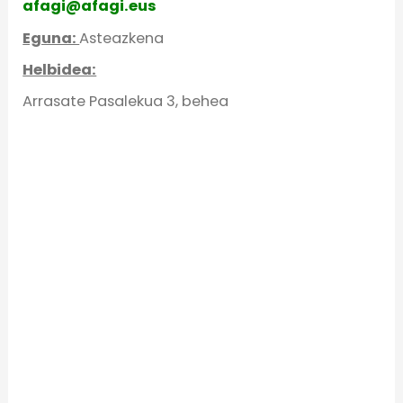
afagi@afagi.eus
Eguna:
Asteazkena
Helbidea:
Arrasate Pasalekua 3, behea