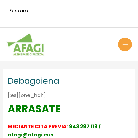
Ir
Euskara
al
contenido
MAI
ME
Debagoiena
[:es][one_half]
ARRASATE
MEDIANTE CITA PREVIA:
9
43 297 118 /
afagi@afagi.eus