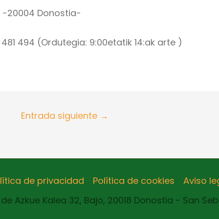
 -20004 Donostia-
81 494 (Ordutegia: 9:00etatik 14:ak arte )
Entrada siguiente
→
lítica de privacidad
Política de cookies
Aviso le
de Azkue Kalea 32, Bajo, 20018 Donostia - San Se