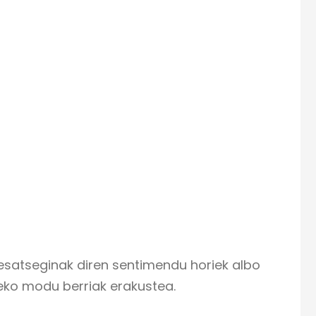
. Desatseginak diren sentimendu horiek albo
teko modu berriak erakustea.