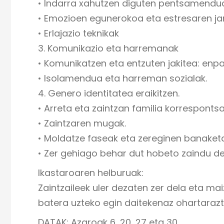
• Indarra xahutzen diguten pentsamendu
• Emozioen egunerokoa eta estresaren ja
• Erlajazio teknikak
3. Komunikazio eta harremanak
• Komunikatzen eta entzuten jakitea: enpa
• Isolamendua eta harreman sozialak.
4. Genero identitatea eraikitzen.
• Arreta eta zaintzan familia korrespontsa
• Zaintzaren mugak.
• Moldatze faseak eta zereginen banaketa
• Zer gehiago behar dut hobeto zaindu 
Ikastaroaren helburuak:
Zaintzaileek uler dezaten zer dela eta mai
batera uzteko egin daitekenaz ohartarazt
DATAK: Azaroak 6, 20, 27 eta 30