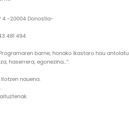
º 4 -20004 Donostia-
43 481 494
 Programaren barne, honako ikastaro hau antolatu
za, haserrera, egonezina…”:
 itotzen nauena.
.
aituztenak.