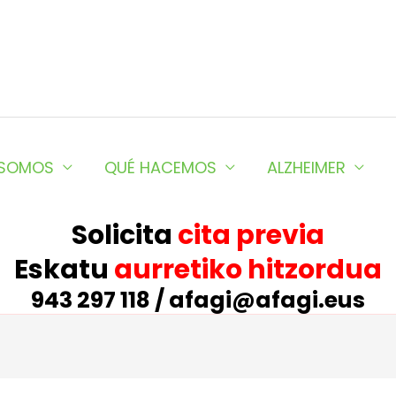
 SOMOS
QUÉ HACEMOS
ALZHEIMER
Solicita
cita previa
Eskatu
aurretiko hitzordua
943 297 118 / afagi@afagi.eus