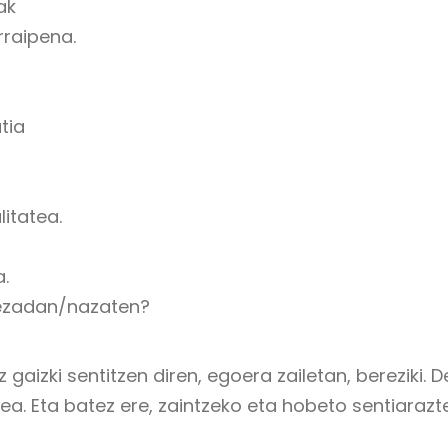
ak
rraipena.
tia
litatea.
.
dezadan/nazaten?
z gaizki sentitzen diren, egoera zailetan, bereziki
ea. Eta batez ere, zaintzeko eta hobeto sentiaraz