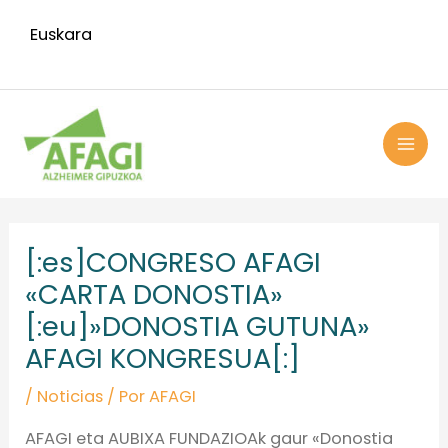
Ir
Euskara
al
contenido
MAI
ME
Navegación
de
[:es]CONGRESO AFAGI
entradas
«CARTA DONOSTIA»
[:eu]»DONOSTIA GUTUNA»
AFAGI KONGRESUA[:]
/
Noticias
/ Por
AFAGI
AFAGI eta AUBIXA FUNDAZIOAk gaur «Donostia