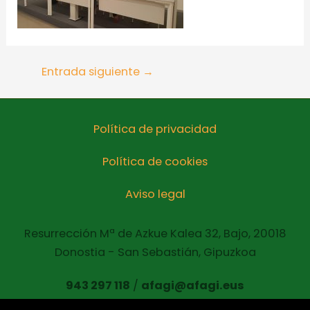
Entrada siguiente
→
Política de privacidad
Política de cookies
Aviso legal
Resurrección Mª de Azkue Kalea 32, Bajo, 20018
Donostia - San Sebastián, Gipuzkoa
943 297 118
/
afagi@afagi.eus