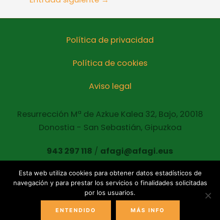
Política de privacidad
Política de cookies
Aviso legal
Resurrección Mª de Azkue Kalea 32, Bajo, 20018
Donostia - San Sebastián, Gipuzkoa
943 297 118
/
afagi@afagi.eus
Esta web utiliza cookies para obtener datos estadísticos de
navegación y para prestar los servicios o finalidades solicitadas
Copyright © 2021 AFAGI Todos los derechos
por los usuarios.
reservados
ENTENDIDO
MÁS INFO