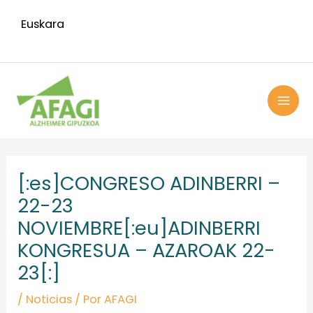
Ir
Euskara
al
contenido
MAI
ME
Navegación
de
[:es]CONGRESO ADINBERRI –
entradas
22-23
NOVIEMBRE[:eu]ADINBERRI
KONGRESUA – AZAROAK 22-
23[:]
/
Noticias
/ Por
AFAGI