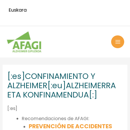
Ir
Euskara
al
contenido
MAI
ME
[:es]CONFINAMIENTO Y
ALZHEIMER[:eu]ALZHEIMERRA
ETA KONFINAMENDUA[:]
[:es]
Recomendaciones de AFAGI:
PREVENCIÓN DE ACCIDENTES