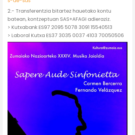
s-de-sas
2.- Transferentzia bitartez hauetako kontu
batean, kontzeptuan SAS+AFAGI adieraziz.
> Kutxabank ES97 2095 5078 3091 15540513
> Laboral Kutxa ES37 3035 0037 4103 70050506