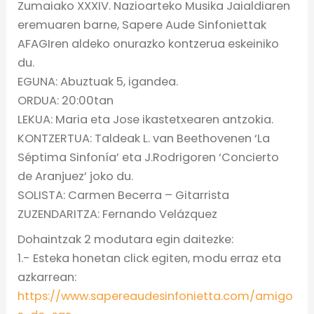
Zumaiako XXXIV. Nazioarteko Musika Jaialdiaren
eremuaren barne, Sapere Aude Sinfoniettak
AFAGIren aldeko onurazko kontzerua eskeiniko
du.
EGUNA: Abuztuak 5, igandea.
ORDUA: 20:00tan
LEKUA: Maria eta Jose ikastetxearen antzokia.
KONTZERTUA: Taldeak L. van Beethovenen ‘La
Séptima Sinfonía’ eta J.Rodrigoren ‘Concierto
de Aranjuez’ joko du.
SOLISTA: Carmen Becerra – Gitarrista
ZUZENDARITZA: Fernando Velázquez
Dohaintzak 2 modutara egin daitezke:
1.- Esteka honetan click egiten, modu erraz eta
azkarrean:
https://www.sapereaudesinfonietta.com/amigo