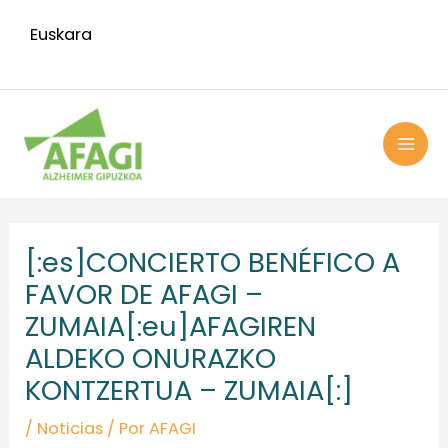
Ir
Euskara
al
contenido
MAI
ME
Navegación
de
[:es]CONCIERTO BENÉFICO A
entradas
FAVOR DE AFAGI –
ZUMAIA[:eu]AFAGIREN
ALDEKO ONURAZKO
KONTZERTUA – ZUMAIA[:]
/
Noticias
/ Por
AFAGI