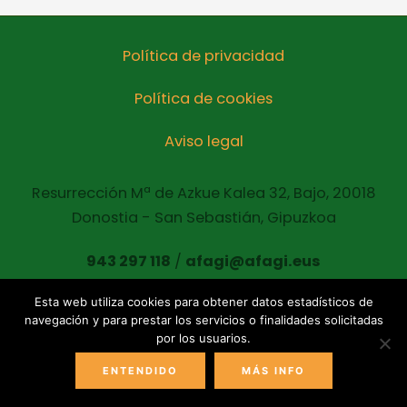
Política de privacidad
Política de cookies
Aviso legal
Resurrección Mª de Azkue Kalea 32, Bajo, 20018
Donostia - San Sebastián, Gipuzkoa
943 297 118
/
afagi@afagi.eus
Esta web utiliza cookies para obtener datos estadísticos de
navegación y para prestar los servicios o finalidades solicitadas
Copyright © 2021 AFAGI Todos los derechos
por los usuarios.
reservados
ENTENDIDO
MÁS INFO