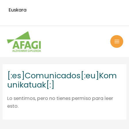
Ir
Euskara
al
contenido
MAI
ME
[:es]Comunicados[:eu]Kom
unikatuak[:]
Lo sentimos, pero no tienes permiso para leer
esto.