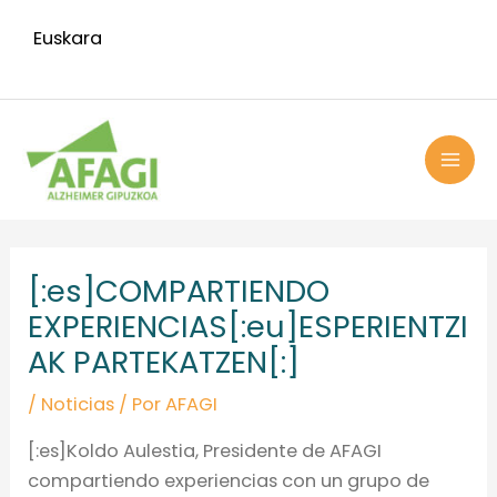
Ir
Euskara
al
contenido
MAI
ME
Navegación
de
[:es]COMPARTIENDO
entradas
EXPERIENCIAS[:eu]ESPERIENTZI
AK PARTEKATZEN[:]
/
Noticias
/ Por
AFAGI
[:es]Koldo Aulestia, Presidente de AFAGI
compartiendo experiencias con un grupo de