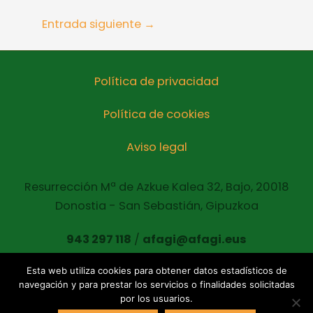
Entrada siguiente
→
Política de privacidad
Política de cookies
Aviso legal
Resurrección Mª de Azkue Kalea 32, Bajo, 20018
Donostia - San Sebastián, Gipuzkoa
943 297 118
/
afagi@afagi.eus
Esta web utiliza cookies para obtener datos estadísticos de
navegación y para prestar los servicios o finalidades solicitadas
Copyright © 2021 AFAGI Todos los derechos
por los usuarios.