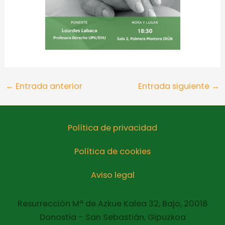
←
Entrada anterior
Entrada siguiente
→
Política de privacidad
Política de cookies
Aviso legal
Resurrección Mª de Azkue Kalea 32, Bajo, 20018
Donostia - San Sebastián, Gipuzkoa