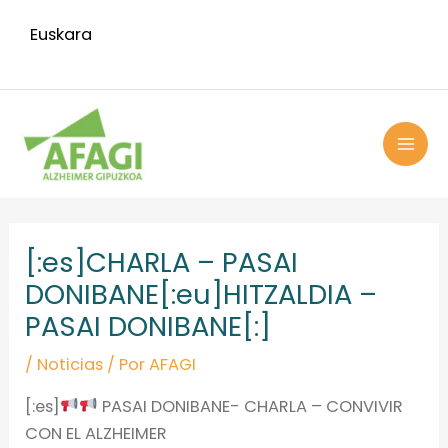
Ir
Euskara
al
contenido
MAI
ME
Navegación
de
[:es]CHARLA – PASAI
entradas
DONIBANE[:eu]HITZALDIA –
PASAI DONIBANE[:]
/
Noticias
/ Por
AFAGI
[:es]
PASAI DONIBANE- CHARLA – CONVIVIR
CON EL ALZHEIMER