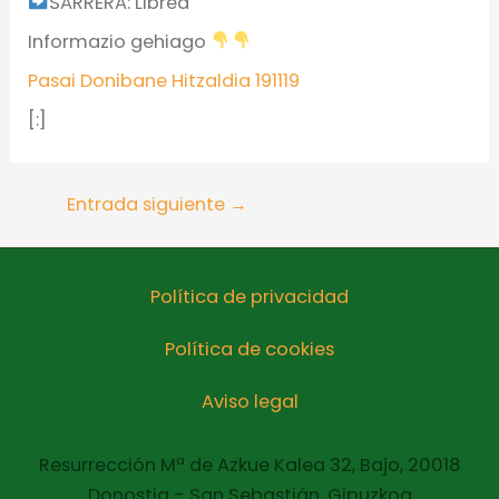
SARRERA: Librea
Informazio gehiago
Pasai Donibane Hitzaldia 191119
[:]
Entrada siguiente
→
Política de privacidad
Política de cookies
Aviso legal
Resurrección Mª de Azkue Kalea 32, Bajo, 20018
Donostia - San Sebastián, Gipuzkoa