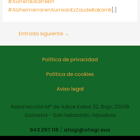
#
AurreraElkarrekin
#
AlzheimerrarenAurreanEzZaudeBakarrik
[:]
Entrada siguiente
→
Política de privacidad
Política de cookies
Aviso legal
Resurrección Mª de Azkue Kalea 32, Bajo, 20018
Donostia - San Sebastián, Gipuzkoa
943 297 118
/
afagi@afagi.eus