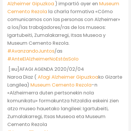
Alzheimer Gipuzkoa
) impartió ayer en
Museum
Cemento Rezola
la charla formativa «Cómo
comunicarnos con las personas con Alzheimer»
a los/las trabajadores/ras de los museos:
Igartubeiti, Zumalakarregi, Itsas Museoa y
Museum Cemento Rezola.
#
AvanzandoJuntos
/as
#
AnteElAlzheimerNoEstásSolo
[:eu]
AFAGI AGENDA 2020/02/04
Naroa Diaz (
Afagi Alzheimer Gipuzkoa
ko Gizarte
Langilea)
Museum Cemento Rezola
-n
«Alzheimerra duten pertsonekin nola
komunikatu» formakuntza hitzaldia eskeini zien
atzo museo hauetako langileei: Igartubeiti,
Zumalakarregi, Itsas Museoa eta Museum
Cemento Rezola