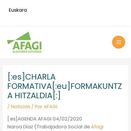
Ir
Euskara
al
contenido
MAI
ME
Navegación
de
[:es]CHARLA
entradas
FORMATIVA[:eu]FORMAKUNTZ
A HITZALDIA[:]
/
Noticias
/ Por
AFAGI
[:es]AGENDA AFAGI 04/02/2020
Naroa Diaz (Trabajadora Social de
Afagi