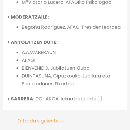
MªVictoria Lucero: AFAGIko Psikologoa
> MODERATZAILE:
Begoña Rodríguez, AFAGI Presidenteordea
> ANTOLATZEN DUTE:
A.A.V.V.BERAUN
AFAGI
BIENVENIDO, Jubilatuen Kluba
DUINTASUNA, Gipuzkoako Jubilatu eta
Pentsiodunen Elkartea.
> SARRERA:
DOHAKOA, lekua bete arte.[:]
Entrada siguiente
→