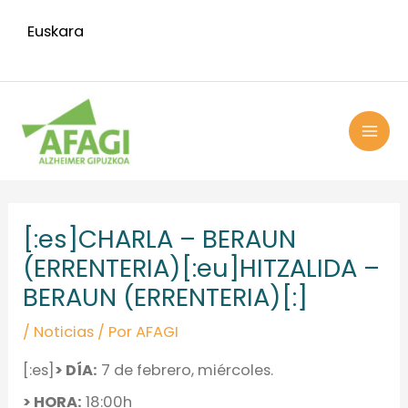
Ir
Euskara
al
contenido
MAI
ME
Navegación
de
[:es]CHARLA – BERAUN
entradas
(ERRENTERIA)[:eu]HITZALIDA –
BERAUN (ERRENTERIA)[:]
/
Noticias
/ Por
AFAGI
[:es]
> DÍA:
7 de febrero, miércoles.
> HORA:
18:00h