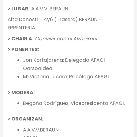
> LUGAR:
A.A.V.V. BERAUN
Aita Donosti – 4y6 (Trasera) BERAUN –
ERRENTERIA
> CHARLA:
Convivir con el Alzheimer
> PONENTES:
Jon Kortajarena: Delegado AFAGI
Oarsoaldea.
MªVictoria Lucero: Psicóloga AFAGI
> MODERA:
Begoña Rodríguez, Vicepresidenta AFAGI.
> ORGANIZAN:
A.A.V.V.BERAUN