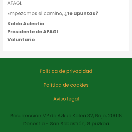
AFAGI.
Empezamos el camino,
¿te apuntas?
Koldo Aulestia
Presidente de AFAGI
Voluntario
Política de privacidad
Política de cookies
Aviso legal
Resurrección Mª de Azkue Kalea 32, Bajo, 20018
Donostia - San Sebastián, Gipuzkoa