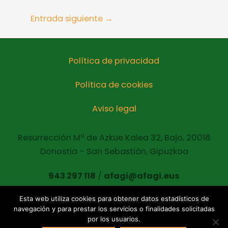
Entrada siguiente
→
Política de privacidad
Política de cookies
Aviso legal
Resurrección Mª de Azkue Kalea 32, Bajo, 20018
Donostia - San Sebastián, Gipuzkoa
943 297 118
/
afagi@afagi.eus
Esta web utiliza cookies para obtener datos estadísticos de
navegación y para prestar los servicios o finalidades solicitadas
Copyright © 2021 AFAGI Todos los derechos
por los usuarios.