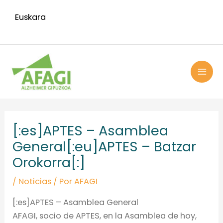
Ir
Euskara
al
contenido
MAI
ME
Navegación
de
[:es]APTES – Asamblea
entradas
General[:eu]APTES – Batzar
Orokorra[:]
/
Noticias
/ Por
AFAGI
[:es]APTES – Asamblea General
AFAGI, socio de APTES, en la Asamblea de hoy,