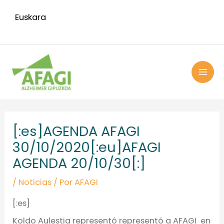
Ir
Euskara
al
contenido
MAI
ME
Navegación
de
[:es]AGENDA AFAGI
entradas
30/10/2020[:eu]AFAGI
AGENDA 20/10/30[:]
/
Noticias
/ Por
AFAGI
[:es]
Koldo Aulestia representó representó a AFAGI en