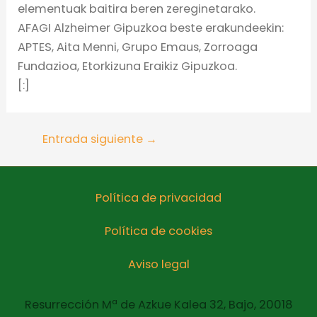
elementuak baitira beren zereginetarako.
AFAGI Alzheimer Gipuzkoa beste erakundeekin:
APTES, Aita Menni, Grupo Emaus, Zorroaga
Fundazioa, Etorkizuna Eraikiz Gipuzkoa.
[:]
Entrada siguiente
→
Política de privacidad
Política de cookies
Aviso legal
Resurrección Mª de Azkue Kalea 32, Bajo, 20018