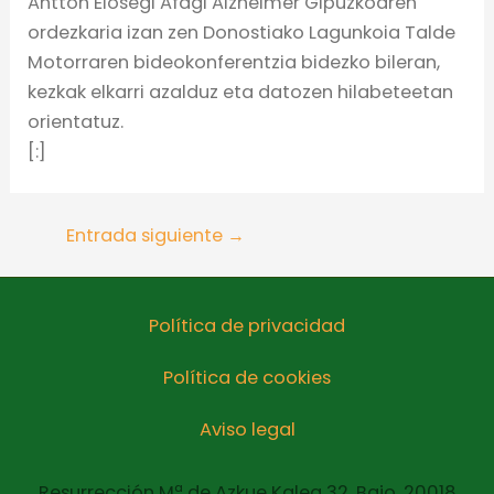
Antton Elosegi Afagi Alzheimer Gipuzkoaren
ordezkaria izan zen Donostiako Lagunkoia Talde
Motorraren bideokonferentzia bidezko bileran,
kezkak elkarri azalduz eta datozen hilabeteetan
orientatuz.
[:]
Entrada siguiente
→
Política de privacidad
Política de cookies
Aviso legal
Resurrección Mª de Azkue Kalea 32, Bajo, 20018