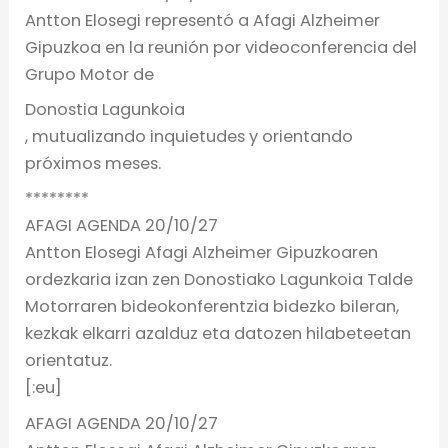
Antton Elosegi representó a Afagi Alzheimer
Gipuzkoa en la reunión por videoconferencia del
Grupo Motor de
Donostia Lagunkoia
, mutualizando inquietudes y orientando
próximos meses.
********
AFAGI AGENDA 20/10/27
Antton Elosegi Afagi Alzheimer Gipuzkoaren
ordezkaria izan zen Donostiako Lagunkoia Talde
Motorraren bideokonferentzia bidezko bileran,
kezkak elkarri azalduz eta datozen hilabeteetan
orientatuz.
[:eu]
AFAGI AGENDA 20/10/27