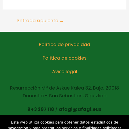
Entrada siguiente
→
Política de privacidad
Política de cookies
Aviso legal
Resurrección Mª de Azkue Kalea 32, Bajo, 20018
Donostia - San Sebastián, Gipuzkoa
943 297 118
/
afagi@afagi.eus
Esta web utiliza cookies para obtener datos estadísticos de
navegación y para prestar los servicios o finalidades solicitadas