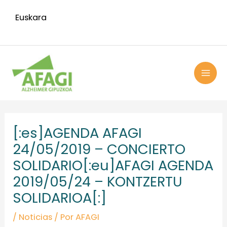
Ir
Euskara
al
contenido
MAI
ME
Navegación
de
[:es]AGENDA AFAGI
entradas
24/05/2019 – CONCIERTO
SOLIDARIO[:eu]AFAGI AGENDA
2019/05/24 – KONTZERTU
SOLIDARIOA[:]
/
Noticias
/ Por
AFAGI