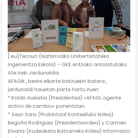
[:eu]Tecnun (Nafarroako Unibertsitateko
Ingenieritza Eskola) – GKE entzako antolatutako
Ate Ireki Jardunaldia.
AFAGIk , beste elkarte batzuekin batera ,
jardunaldi hauetan parte hartu zuen:
* Koldo Aulestia (Presidentea) «AFAGI, agente
activo de cambio» ponentzian.
* Asun Sanz (Probintzial Kontseiluko kidea)
Begoña Rodriguez (Presidenteordea) y Carmen
Etxaniz (Kudeaketa Batzarreko Kidea) Informazio