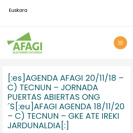
Ir
Euskara
al
contenido
MAI
ME
Navegación
de
[:es]AGENDA AFAGI 20/11/18 –
entradas
C) TECNUN – JORNADA
PUERTAS ABIERTAS ONG
´S[:eu]AFAGI AGENDA 18/11/20
– C) TECNUN – GKE ATE IREKI
JARDUNALDIA[:]