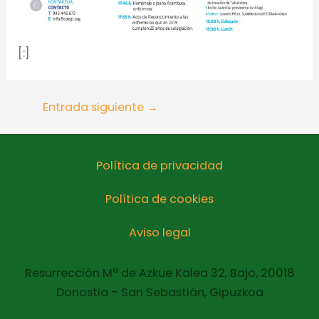
[:]
Entrada siguiente
→
Política de privacidad
Política de cookies
Aviso legal
Resurrección Mª de Azkue Kalea 32, Bajo, 20018
Donostia - San Sebastián, Gipuzkoa