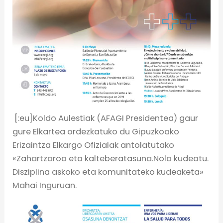
[:eu]Koldo Aulestiak (AFAGI Presidentea) gaur
gure Elkartea ordezkatuko du Gipuzkoako
Erizaintza Elkargo Ofizialak antolatutako
«Zahartzaroa eta kalteberatasuna.Nola kudeatu.
Disziplina askoko eta komunitateko kudeaketa»
Mahai Inguruan.