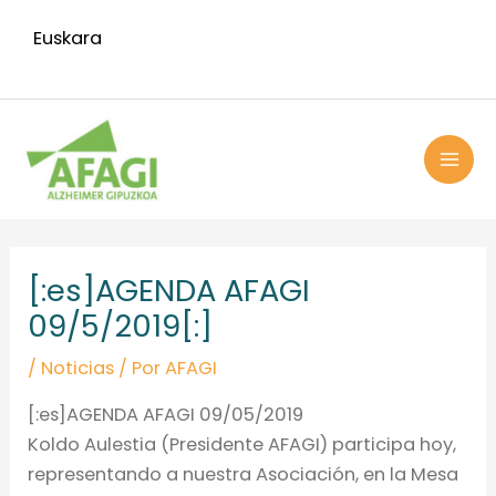
Ir
Euskara
al
contenido
MAI
ME
Navegación
de
[:es]AGENDA AFAGI
entradas
09/5/2019[:]
/
Noticias
/ Por
AFAGI
[:es]AGENDA AFAGI 09/05/2019
Koldo Aulestia (Presidente AFAGI) participa hoy,
representando a nuestra Asociación, en la Mesa