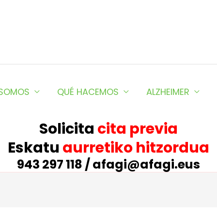
 SOMOS
QUÉ HACEMOS
ALZHEIMER
Solicita
cita previa
Eskatu
aurretiko hitzordua
943 297 118 / afagi@afagi.eus