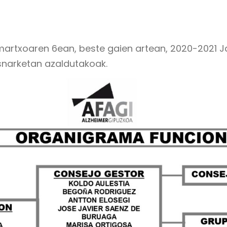
artxoaren 6ean, beste gaien artean, 2020-2021 J
snarketan azaldutakoak.