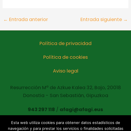
←
Entrada anterior
Entrada siguiente
→
Política de privacidad
Política de cookies
Aviso legal
Resurrección Mª de Azkue Kalea 32, Bajo, 20018
Donostia - San Sebastián, Gipuzkoa
943 297 118
/
afagi@afagi.eus
Esta web utiliza cookies para obtener datos estadísticos de
navegación y para prestar los servicios o finalidades solicitadas