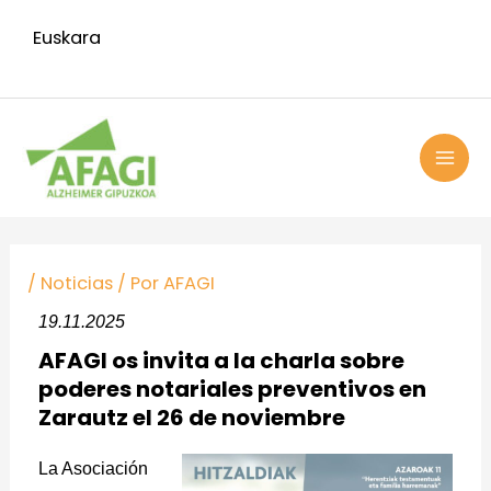
Ir
Euskara
al
contenido
MAI
ME
Navegación
de
/
Noticias
/ Por
AFAGI
entradas
19.11.2025
AFAGI os invita a la charla sobre
poderes notariales preventivos en
Zarautz el 26 de noviembre
La Asociación