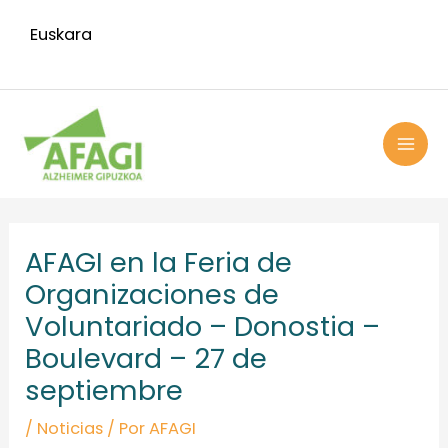
Ir
Euskara
al
contenido
MAI
ME
Navegación
de
AFAGI en la Feria de
entradas
Organizaciones de
Voluntariado – Donostia –
Boulevard – 27 de
septiembre
/
Noticias
/ Por
AFAGI