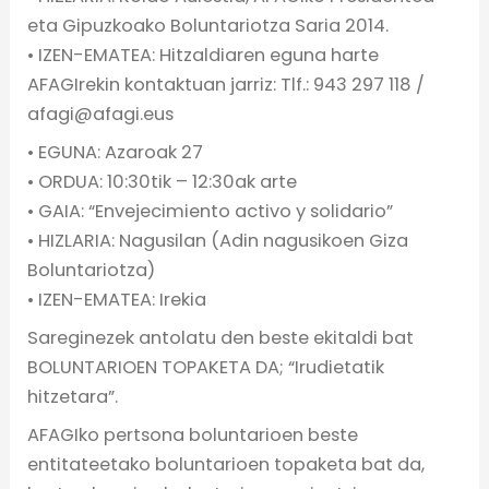
eta Gipuzkoako Boluntariotza Saria 2014.
• IZEN-EMATEA: Hitzaldiaren eguna harte
AFAGIrekin kontaktuan jarriz: Tlf.: 943 297 118 /
afagi@afagi.eus
• EGUNA: Azaroak 27
• ORDUA: 10:30tik – 12:30ak arte
• GAIA: “Envejecimiento activo y solidario”
• HIZLARIA: Nagusilan (Adin nagusikoen Giza
Boluntariotza)
• IZEN-EMATEA: Irekia
Sareginezek antolatu den beste ekitaldi bat
BOLUNTARIOEN TOPAKETA DA; “Irudietatik
hitzetara”.
AFAGIko pertsona boluntarioen beste
entitateetako boluntarioen topaketa bat da,