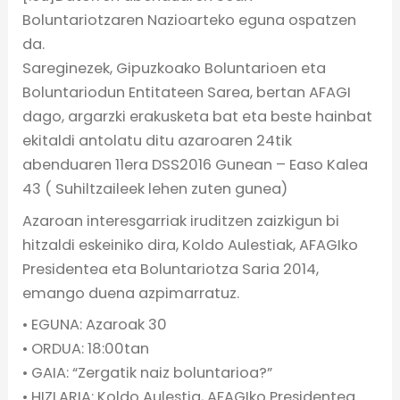
Boluntariotzaren Nazioarteko eguna ospatzen
da.
Sareginezek, Gipuzkoako Boluntarioen eta
Boluntariodun Entitateen Sarea, bertan AFAGI
dago, argarzki erakusketa bat eta beste hainbat
ekitaldi antolatu ditu azaroaren 24tik
abenduaren 11era DSS2016 Gunean – Easo Kalea
43 ( Suhiltzaileek lehen zuten gunea)
Azaroan interesgarriak iruditzen zaizkigun bi
hitzaldi eskeiniko dira, Koldo Aulestiak, AFAGIko
Presidentea eta Boluntariotza Saria 2014,
emango duena azpimarratuz.
• EGUNA: Azaroak 30
• ORDUA: 18:00tan
• GAIA: “Zergatik naiz boluntarioa?”
• HIZLARIA: Koldo Aulestia, AFAGIko Presidentea