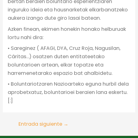
bertan beraien boluntario esperientziaren
inguruko ideia eta hausnarketak elkarbanatzeko
aukera izango dute giro lasai batean.
Azken finean, ekimen honekin honako helburuak
lortu nahi dira:
• Sareginez ( AFAGI, DYA, Cruz Roja, Nagusilan,
Cáritas…) osatzen duten entitateetako
boluntarioen artean, elkar topatze eta
harremenetarako espazio bat ahalbidetu.
• Boluntariotzaren Nazioarteko eguna hurbil dela
aprobetxatuz, boluntarioei beraien lana eskertu.
[:]
Entrada siguiente
→