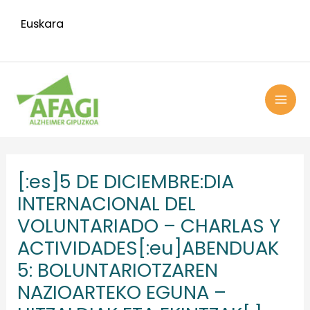
Ir
Euskara
al
contenido
MAI
ME
Navegación
de
[:es]5 DE DICIEMBRE:DIA
entradas
INTERNACIONAL DEL
VOLUNTARIADO – CHARLAS Y
ACTIVIDADES[:eu]ABENDUAK
5: BOLUNTARIOTZAREN
NAZIOARTEKO EGUNA –