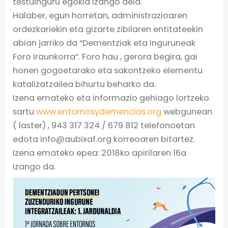
testuinguru egokia izango dela.
Halaber, egun horretan, administrazioaren
ordezkariekin eta gizarte zibilaren entitateekin
abian jarriko da “Dementziak eta Inguruneak
Foro Iraunkorra”. Foro hau , gerora begira, gai
honen gogoetarako eta sakontzeko elementu
katalizatzailea bihurtu beharko da.
Izena emateko eta informazio gehiago lortzeko
sartu
www.entornosydemencias.org
webgunean
( laster) , 943 317 324 / 679 812 telefonoetan
edota info@aubixaf.org korreoaren bitartez.
Izena emateko epea: 2018ko apirilaren 16a
izango da.