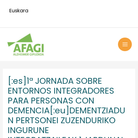
Ir
Euskara
al
contenido
MAI
ME
Navegación
de
[:es]1ª JORNADA SOBRE
entradas
ENTORNOS INTEGRADORES
PARA PERSONAS CON
DEMENCIA[:eu]DEMENTZIADU
N PERTSONEI ZUZENDURIKO
INGURUNE