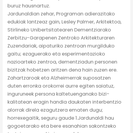
buruz hausnartuz.
Jardunaldian ze
har, Programan adierazitako
edukiak lantzeaz gain, Lesley Palmer, Arkitektoa,
Stirlineko Unibertsitatearen Dementziarako
Zerbitzu-Garapenen Zentroko Arkitekturaren
Zuzendariak, aipaturiko zentroan murgilduko
gaitu; ezaguerako eta esperimentazioko
nazioarteko zentroa, dementziadun personen
bizitzak hobetzen aritzen dena hain zuzen ere.
Zahartzaroak eta Alzheimerrak suposatzen
duten erronka orokorrei aurre egiten saiatuz,
inguruneek persona kaltetuenganako bizi-
kalitatean eragin handia daukaten interbentzio
alorrak direla ezagutzera ematen dugu;
horrexegaitik, seguru gaude 1.Jardunaldi hau
gogoetarako eta bere esanahian sakontzeko