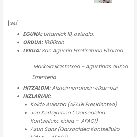
[:eu]
EGUNA:
Urtarrilak 18, ostirala.
ORDUA:
18:00tan
LEKUA:
San Agustin Erretiratuen Elkartea
Markola Ikastetxea – Agustinas auzoa
Errenteria
HITZALDIA:
Alzheimerrarekin elkar-bizi
HIZLARIAK:
Koldo Aulestia (AFAGI Presidentea)
Jon Kortajarena (
Oarsoaldea
Kontseiluko kidea – AFAGI)
Asun Sanz
(Oarsoaldea Kontseiluko