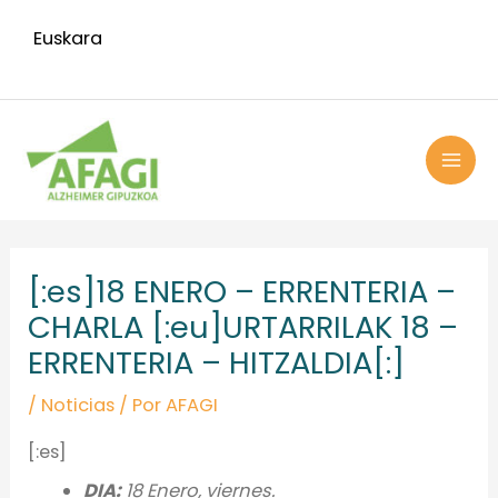
Ir
Euskara
al
contenido
MAI
ME
Navegación
de
[:es]18 ENERO – ERRENTERIA –
entradas
CHARLA [:eu]URTARRILAK 18 –
ERRENTERIA – HITZALDIA[:]
/
Noticias
/ Por
AFAGI
[:es]
DIA:
18 Enero, viernes.