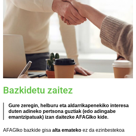
Bazkidetu zaitez
Gure zeregin, helburu eta aldarrikapenekiko interesa
duten adineko pertsona guztiak (edo adingabe
emantzipatuak) izan daitezke AFAGIko kide.
AFAGIko bazkide gisa
alta emateko
ez da ezinbestekoa