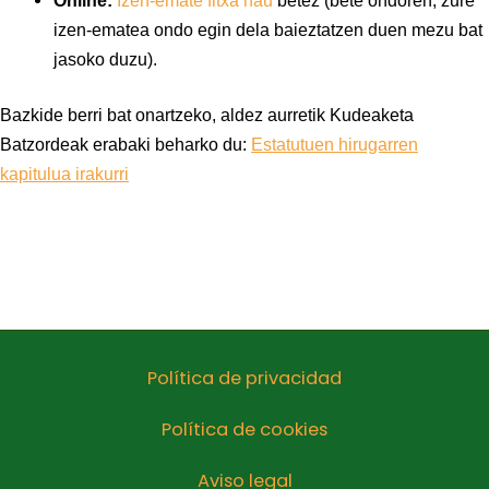
izen-ematea ondo egin dela baieztatzen duen mezu bat
jasoko duzu).
Bazkide berri bat onartzeko, aldez aurretik Kudeaketa
Batzordeak erabaki beharko du:
Estatutuen hirugarren
kapitulua irakurri
Política de privacidad
Política de cookies
Aviso legal