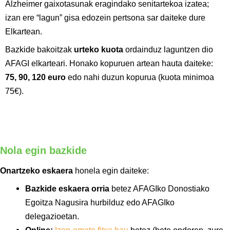
Alzheimer gaixotasunak eragindako senitartekoa izatea;
izan ere “lagun” gisa edozein pertsona sar daiteke dure
Elkartean.
Bazkide bakoitzak
urteko kuota
ordainduz laguntzen dio
AFAGI elkarteari. Honako kopuruen artean hauta daiteke:
75, 90, 120 euro
edo nahi duzun kopurua (kuota minimoa
75€).
Nola egin bazkide
Onartzeko eskaera
honela egin daiteke:
Bazkide eskaera orria
betez AFAGIko Donostiako
Egoitza Nagusira hurbilduz edo AFAGIko
delegazioetan.
Online:
Izen-emate fitxa hau
betez (bete ondoren, zure